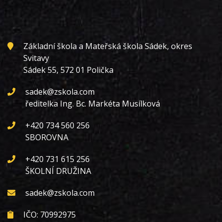
Základní škola a Mateřská škola Sádek, okres
Svitavy
Sádek 55, 572 01 Polička
sadek@zskola.com
ředitelka Ing. Bc. Markéta Musílková
+420 734 560 256
SBOROVNA
+420 731 615 256
ŠKOLNÍ DRUŽINA
sadek@zskola.com
IČO: 70992975