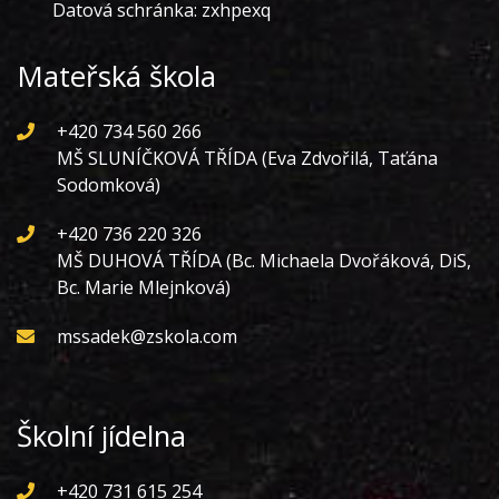
Datová schránka: zxhpexq
Mateřská škola
+420 734 560 266
MŠ SLUNÍČKOVÁ TŘÍDA (Eva Zdvořilá, Taťána
Sodomková)
+420 736 220 326
MŠ DUHOVÁ TŘÍDA (Bc. Michaela Dvořáková, DiS,
Bc. Marie Mlejnková)
mssadek@zskola.com
Školní jídelna
+420 731 615 254