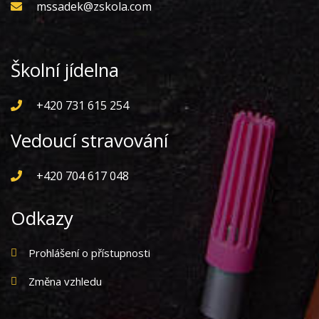
mssadek@zskola.com
Školní jídelna
+420 731 615 254
Vedoucí stravování
+420 704 617 048
Odkazy
Prohlášení o přístupnosti
Změna vzhledu