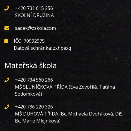
+420 731 615 256
ŠKOLNÍ DRUŽINA
sadek@zskola.com
IČO: 70992975
Datová schránka: zxhpexq
Mateřská škola
+420 734 560 266
MŠ SLUNÍČKOVÁ TŘÍDA (Eva Zdvořilá, Taťána
Sodomková)
+420 736 220 326
MŠ DUHOVÁ TŘÍDA (Bc. Michaela Dvořáková, DiS,
Bc. Marie Mlejnková)