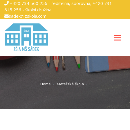
+420 734 560 256 - ředitelna, sborovna, +420 731
615 256 - školní družina
sadek@zskola.com
Home
Mateřská škola