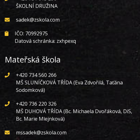
ŠKOLNÍ DRUŽINA
sadek@zskola.com
IČO: 70992975
Datová schránka: zxhpexq
Mateřská škola
+420 734 560 266
MŠ SLUNÍČKOVÁ TŘÍDA (Eva Zdvořilá, Taťána
Sodomková)
+420 736 220 326
MŠ DUHOVÁ TŘÍDA (Bc. Michaela Dvořáková, DiS,
Bc. Marie Mlejnková)
mssadek@zskola.com