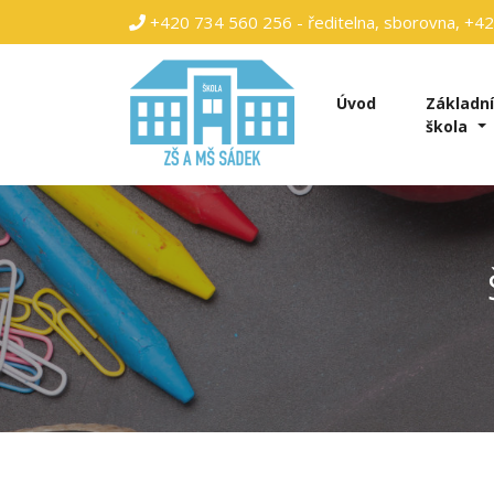
+420 734 560 256 - ředitelna, sborovna, +420
Úvod
Základn
škola