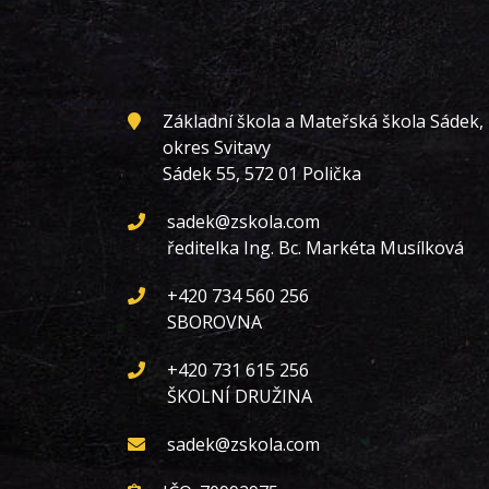
Základní škola a Mateřská škola Sádek,
okres Svitavy
Sádek 55, 572 01 Polička
sadek@zskola.com
ředitelka Ing. Bc. Markéta Musílková
+420 734 560 256
SBOROVNA
+420 731 615 256
ŠKOLNÍ DRUŽINA
sadek@zskola.com