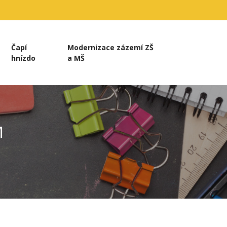
Čapí
Modernizace zázemí ZŠ
hnízdo
a MŠ
M