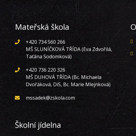
Mateřská škola
O
+420 734 560 266
MŠ SLUNÍČKOVÁ TŘÍDA (Eva Zdvořilá,
Taťána Sodomková)
+420 736 220 326
MŠ DUHOVÁ TŘÍDA (Bc. Michaela
Dvořáková, DiS, Bc. Marie Mlejnková)
mssadek@zskola.com
Školní jídelna